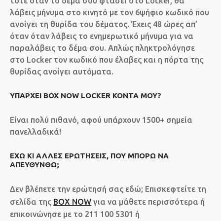
τότε όταν το δέμα σου φτάσει στο Locker, θα
λάβεις μήνυμα στο κινητό με τον 6ψήφιο κωδικό που
ανοίγει τη θυρίδα του δέματος. Έχεις 48 ώρες απ’
όταν όταν λάβεις το ενημερωτικό μήνυμα για να
παραλάβεις το δέμα σου. Απλώς πληκτρολόγησε
στο Locker τον κωδικό που έλαβες και η πόρτα της
θυρίδας ανοίγει αυτόματα.
ΥΠΆΡΧΕΙ BOX NOW LOCKER ΚΟΝΤΆ ΜΟΥ?
Είναι πολύ πιθανό, αφού υπάρχουν 1500+ σημεία
πανελλαδικά!
ΈΧΩ ΚΙ ΆΛΛΕΣ ΕΡΩΤΉΣΕΙΣ, ΠΟΥ ΜΠΟΡΏ ΝΑ
ΑΠΕΥΘΥΝΘΏ;
Δεν βλέπετε την ερώτησή σας εδώ; Επισκεφτείτε τη
σελίδα της
BOX NOW
για να μάθετε περισσότερα ή
επικοινώνησε με το 211 100 5301 ή