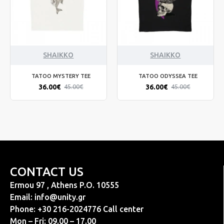
SHAIKKO
SHAIKKO
TATOO MYSTERY TEE
TATOO ODYSSEA TEE
36.00€
36.00€
45.00€
45.00€
CONTACT US
Ermou 97 , Athens P.O. 10555
Email:
info@unity.gr
Phone: +30 216-2024776 Call center
Mon – Fri: 09.00 – 17.00