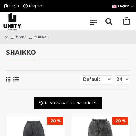
Login
Register
English
Brand
SHAIKKO
SHAIKKO
LOAD PREVIOUS PRODUCTS
-20 %
-20 %