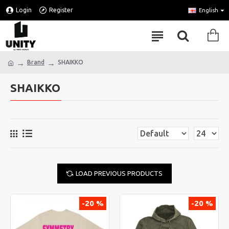
Login
Register
English
Brand
SHAIKKO
SHAIKKO
LOAD PREVIOUS PRODUCTS
-20 %
-20 %